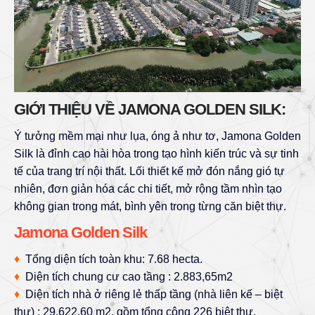
GIỚI THIỆU VỀ JAMONA GOLDEN SILK:
Ý tưởng mềm mại như lụa, óng ả như tơ, Jamona Golden
Silk là đỉnh cao hài hòa trong tạo hình kiến trúc và sự tinh
tế của trang trí nội thất. Lối thiết kế mở đón nắng gió tự
nhiên, đơn giản hóa các chi tiết, mở rộng tầm nhìn tạo
không gian trong mát, bình yên trong từng căn biệt thự.
Jamona Golden Silk
♦
Tổng diện tích toàn khu: 7.68 hecta.
♦
Diện tích chung cư cao tầng : 2.883,65m2
♦
Diện tích nhà ở riêng lẻ thấp tầng (nhà liên kế – biệt
thự) : 29.622,60 m2, gồm tổng cộng 226 biệt thự.