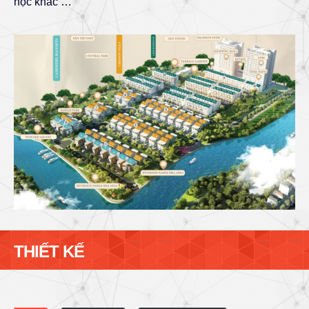
học khác …
THIẾT KẾ