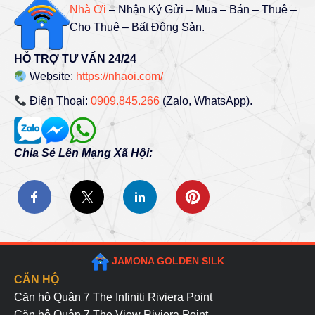
Nhà Ơi
– Nhận Ký Gửi – Mua – Bán – Thuê –
Cho Thuê – Bất Động Sản.
HỖ TRỢ TƯ VẤN 24/24
Website:
https://nhaoi.com/
Điện Thoại:
0909.845.266
(Zalo, WhatsApp).
Chia Sẻ Lên Mạng Xã Hội:
JAMONA GOLDEN SILK
CĂN HỘ
Căn hộ Quận 7
The Infiniti Riviera Point
Căn hộ Quận 7
The View Riviera Point