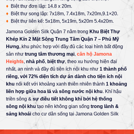
♦
Biệt thự đơn lập: 14.8 x 20m.
♦
Biệt thự song lập: 7x18m, 7.4x18m, 7x20m,9.1×20.
♦
Biệt thự liên kế: 5x18m, 5x19m, 5x20m 5.4x20m.
Jamona Golden Silk Quận 7 nằm trong
Khu Biệt Thự
Khép Kín 2 Mặt Sông Trung Tâm Quận 7 – Phú Mỹ
Hưng
, khu phức hợp với đầy đủ các loại hình bất động
sản như
trung tâm thương mại
,
căn hộ Jamona
Heights
,
nhà phố
,
biệt thự
, theo xu hướng hiện đại
nhất, an ninh và đầy đủ tiện ích nội khu như
1 thành phố
riêng, với
72% diện tích dự án dành cho tiện ích nội
khu
nối kết với khoảng xanh thiên nhiên thành
1 khoảng
liên hợp giữa hoa lá và sông nước nội khu
. Khí hậu
triền sông &
sự điều tiết không khí bởi hệ thống
sông nội khu
tạo nên không gian sống
trong lành &
sảng khoái
cho cư dân sống tại Jamona Golden Silk