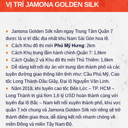
VỊ TRÍ JAMONA GOLDEN SILK
♦
Jamona Golden Silk nằm ngay Trung Tâm Quận 7
được là vị trí đắc địa nhất khu Nam Sài Gòn hoa lệ.
♦
Cách Khu đô thị mới
Phú Mỹ Hưng
: 2km
♦
Cách Khu trung tâm hành chính Quận 7: 1,6km
♦
Cách Quận 2 và Khu đô thị mới Thủ Thiêm: 1,6km
♦
Dễ dàng kết nối dự án với trung tâm thành phố và các
tuyền đường giao thông liên tỉnh như: Cầu Phú Mỹ, Cao
tốc Long Thành-Dầu Giây, Đại lộ Nguyễn Văn Linh.
♦
Năm 2018, khi tuyến cao tốc Bến Lức – TP. HCM –
Long Thành trị giá hơn 1,6 tỷ USD hoàn thành cùng với
tuyến đại lộ Bắc – Nam kết nối xuyên thành phố, khu vực
quận 7 nói chung và Jamona Golden Silk nói riêng sẽ trở
thành điểm giao thoa, dễ dàng kết nối nhanh chóng về
miền Đông và miền Tây Nam Bộ.