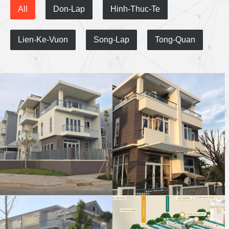
All
Don-Lap
Hinh-Thuc-Te
Lien-Ke-Vuon
Song-Lap
Tong-Quan