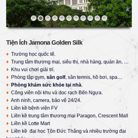
Tiện Ích Jamona Golden Silk
♦
Trường học quốc tế.
♦
Trung tâm thương mại, siêu thị, nhà hàng, quán ăn, …
♦
Khu vui chơi giải trí.
♦
Phòng tập gym,
sân golf
, sân tennis, hồ bơi, spa…
♦
Phòng khám sức khỏe tại nhà
.
♦
Công viên nội khu và dọc rạch Bến Ngựa.
♦
Anh ninh, camera, bảo vệ 24/24.
♦
Liền kề bệnh viện FV
♦
Liền kề trung tâm thương mại Paragon, Crescent Mall
♦
Liền kề Lotte Mart
♦
Liền kề đại học Tôn Đức Thắng và nhiều trường đại